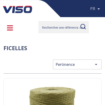

FR
FICELLES

Pertinence