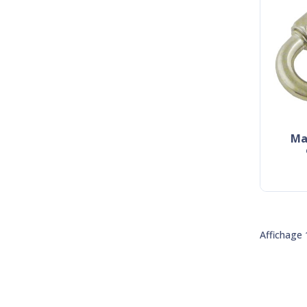
maillon à visser grande
Affichage 1