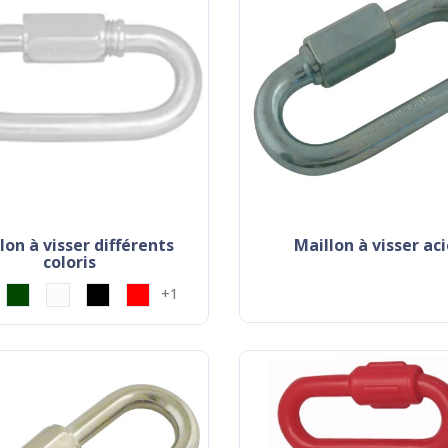
maillon à visser ac
coloris
+1