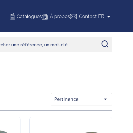

FR
Catalogues
À propos
Contact

Pertinence