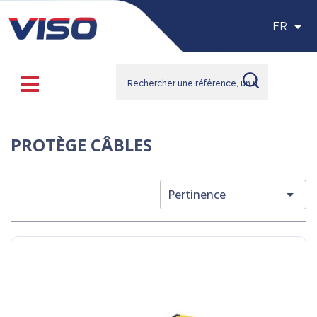

FR
PROTÈGE CÂBLES

Pertinence