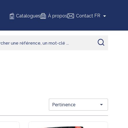

FR
Catalogues
À propos
Contact

Pertinence