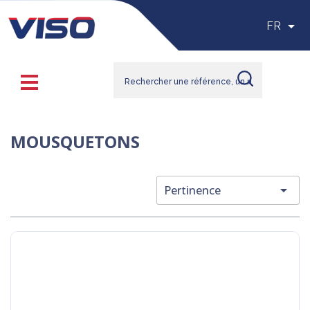

FR
MOUSQUETONS

Pertinence