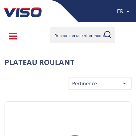

FR
PLATEAU ROULANT

Pertinence