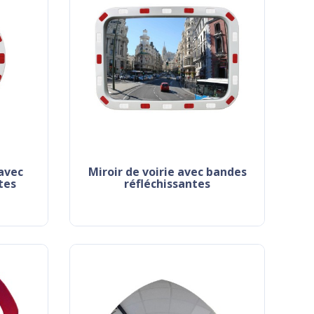
miroir de voirie avec bandes
tes
réfléchissantes