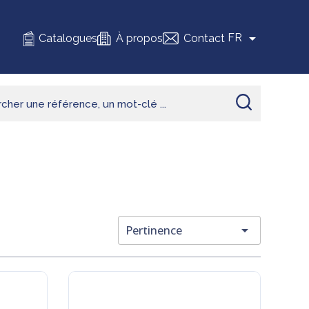

FR
Catalogues
À propos
Contact

Pertinence