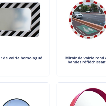
oir de voirie homologué
miroir de voirie rond avec
bandes réfléchissan