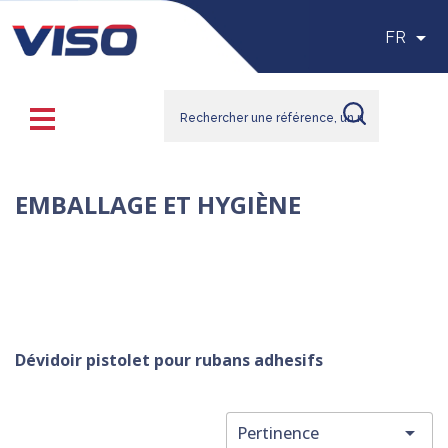

FR
EMBALLAGE ET HYGIÈNE
Découvrez nos dévidoirs de rouleau pour faciliter l’emballage 
de vos colis. Aussi pour vos besoins de stockage de bobine, 
choisissez notre sélection de dérouleur de bobine, facile à poser 
ou à accrocher au mur. 
Dévidoir pistolet pour rubans adhesifs

Pertinence