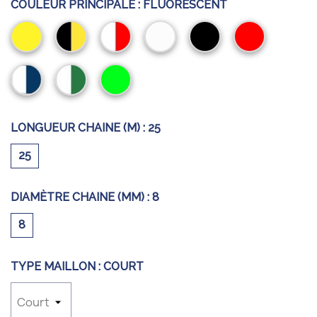
COULEUR PRINCIPALE :
FLUORESCENT
Jaune
Noir/Jaune
Rouge/Blanc
Blanc
Noir
Rouge
Blanc/Bleu
Blanc/Vert
Fluorescent
LONGUEUR CHAINE (M) :
25
25
DIAMÈTRE CHAINE (MM) :
8
8
TYPE MAILLON :
COURT