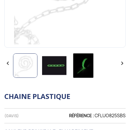


CHAINE PLASTIQUE
CFLUO825SBS
(
0
AVIS)
RÉFÉRENCE :