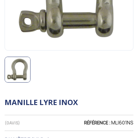
MANILLE LYRE INOX
MLI601NS
(
0
AVIS)
RÉFÉRENCE :