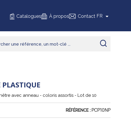

FR
Catalogues
À propos
Contact
 PLASTIQUE
nêtre avec anneau - coloris assortis - Lot de 10
PCP10NP
RÉFÉRENCE :