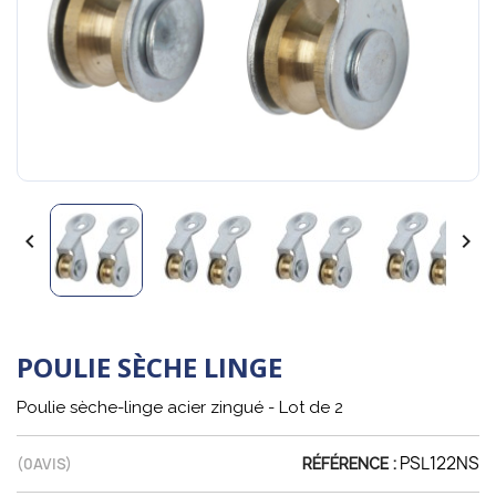


POULIE SÈCHE LINGE
Poulie sèche-linge acier zingué - Lot de 2
PSL122NS
(
0
AVIS)
RÉFÉRENCE :