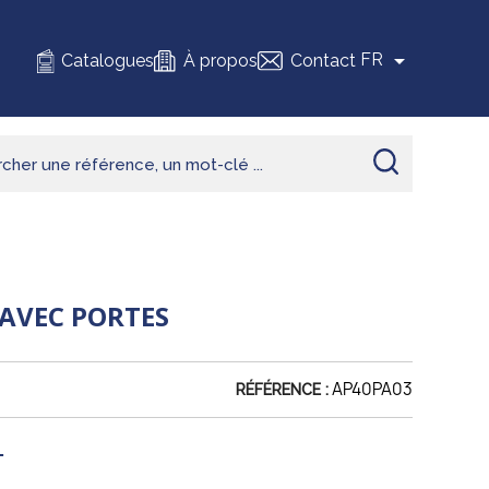

FR
Catalogues
À propos
Contact
 AVEC PORTES
AP40PA03
RÉFÉRENCE :
L