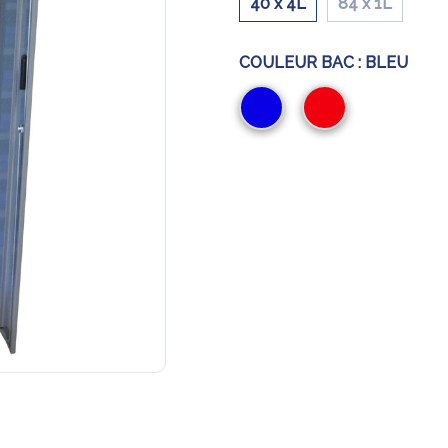
40 x 4L
84 x 1L
COULEUR BAC :
BLEU
Bleu
Rouge