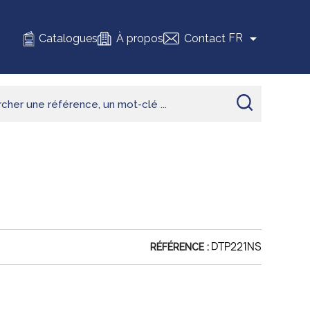

FR
Catalogues
À propos
Contact
DTP221NS
RÉFÉRENCE :