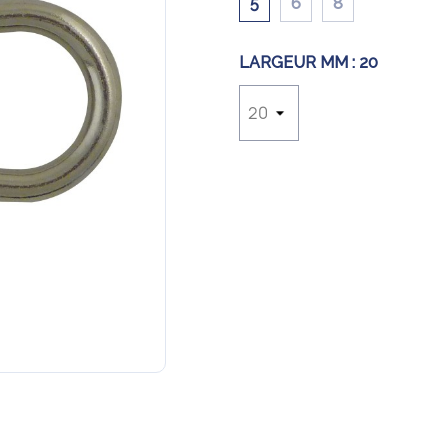
5
6
8
LARGEUR MM :
20