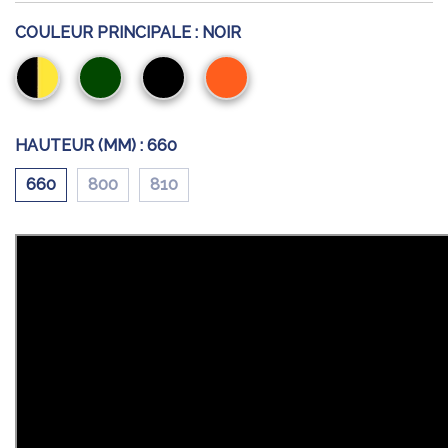
COULEUR PRINCIPALE :
NOIR
Noir/Jaune
Vert
Noir
Orange
HAUTEUR (MM) :
660
660
800
810