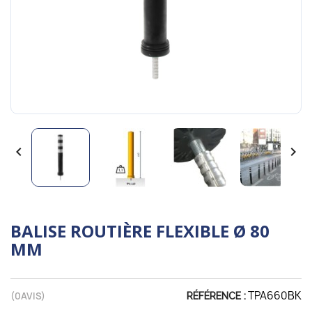


BALISE ROUTIÈRE FLEXIBLE Ø 80
MM
TPA660BK
(
0
AVIS)
RÉFÉRENCE :