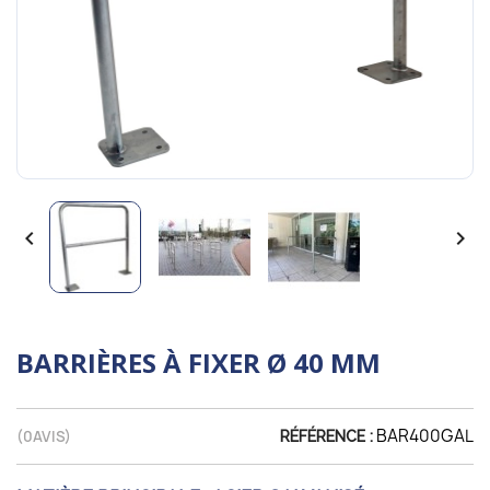


BARRIÈRES À FIXER Ø 40 MM
BAR400GAL
(
0
AVIS)
RÉFÉRENCE :