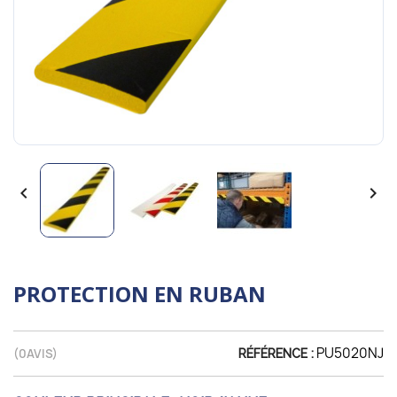


PROTECTION EN RUBAN
PU5020NJ
(
0
AVIS)
RÉFÉRENCE :