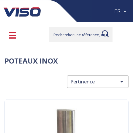

FR
POTEAUX INOX

Pertinence