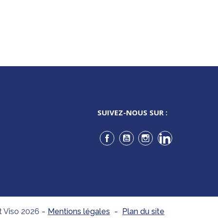
SUIVEZ-NOUS SUR :
Facebook
YouTube
Instagram
LinkedIn
t Viso 2026
-
Mentions légales
-
Plan du site