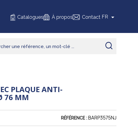

FR
Catalogues
À propos
Contact
EC PLAQUE ANTI-
Ø 76 MM
BARP3575NJ
RÉFÉRENCE :