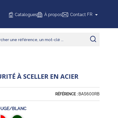

FR
Catalogues
À propos
Contact
RITÉ À SCELLER EN ACIER
BAS600RB
RÉFÉRENCE :
UGE/BLANC
uge/Blanc
Vert