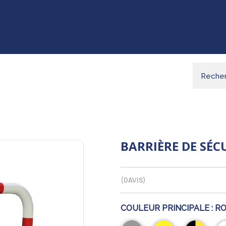
BARRIÈRE DE SÉCU
(
0
AVIS)
COULEUR PRINCIPALE :
RO
Gris
Jaune
Noir/Jaune
Ro