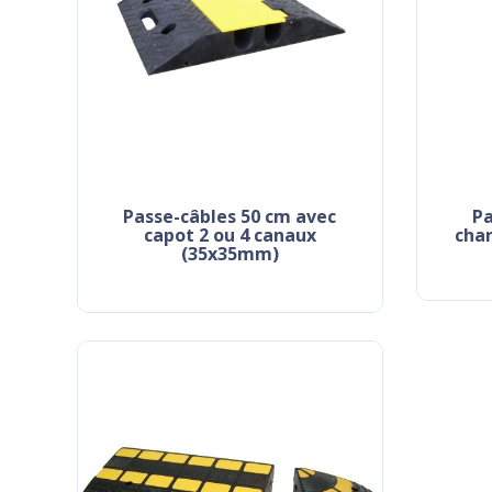
passe-câbles 50 cm avec
passe-câbles camion -
capot 2 ou 4 canaux
cha
(35x35mm)