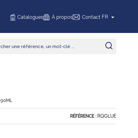

FR
Catalogues
À propos
Contact
 290ML
RQGLUE
RÉFÉRENCE :