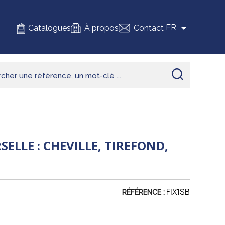

FR
Catalogues
À propos
Contact
ELLE : CHEVILLE, TIREFOND,
FIX1SB
RÉFÉRENCE :