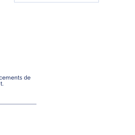
ancements de
t.