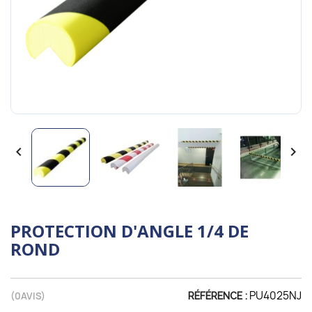


PROTECTION D'ANGLE 1/4 DE
ROND
PU4025NJ
(
0
AVIS)
RÉFÉRENCE :