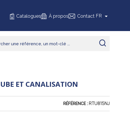

FR
Catalogues
À propos
Contact
TUBE ET CANALISATION
RTU815NJ
RÉFÉRENCE :