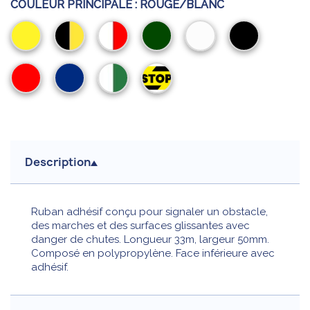
COULEUR PRINCIPALE :
ROUGE/BLANC
Jaune
Noir/Jaune
Rouge/Blanc
Vert
Blanc
Noir
Rouge
Bleu
Blanc/Vert
STOP
Noir/Jaune
Description
Ruban adhésif conçu pour signaler un obstacle,
des marches et des surfaces glissantes avec
danger de chutes. Longueur 33m, largeur 50mm.
Composé en polypropylène. Face inférieure avec
adhésif.