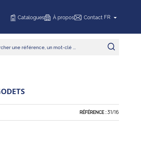

FR
Catalogues
À propos
Contact
GODETS
31/16
RÉFÉRENCE :