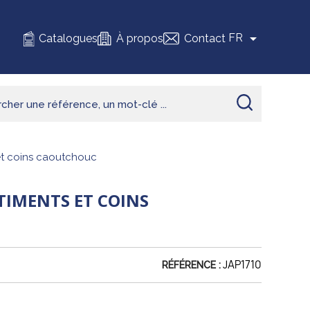

FR
Catalogues
À propos
Contact
et coins caoutchouc
TIMENTS ET COINS
JAP1710
RÉFÉRENCE :