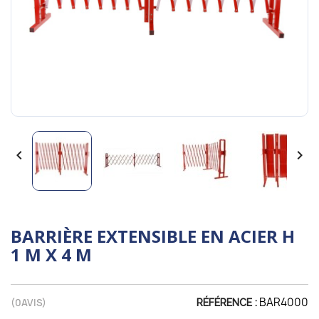


BARRIÈRE EXTENSIBLE EN ACIER H
1 M X 4 M
BAR4000
(
0
AVIS)
RÉFÉRENCE :