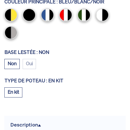
COULEUR PRINCIPALE :
BLEU/BLANC/NOIR
Noir/Jaune
Noir
Bleu/Blanc/Noir
Rouge/Blanc/Noir
Vert/Blanc/Noir
Blanc/Noir
Gris/Noir
BASE LESTÉE :
NON
Non
Oui
TYPE DE POTEAU :
EN KIT
En kit
Description