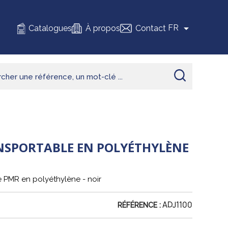

FR
Catalogues
À propos
Contact
SPORTABLE EN POLYÉTHYLÈNE
 PMR en polyéthylène - noir
ADJ1100
RÉFÉRENCE :