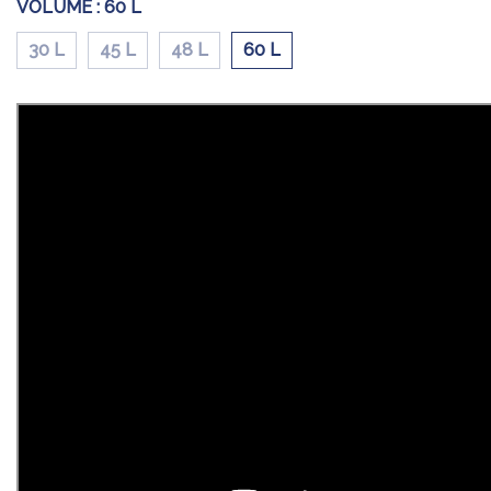
VOLUME :
60 L
30 L
45 L
48 L
60 L