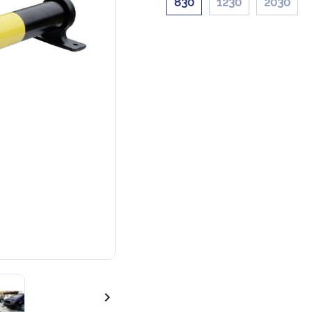
830
1230
2030
