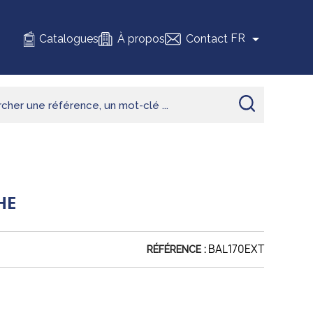

FR
Catalogues
À propos
Contact
HE
BAL170EXT
RÉFÉRENCE :