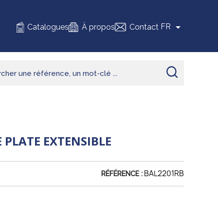

FR
Catalogues
À propos
Contact
E PLATE EXTENSIBLE
BAL2201RB
RÉFÉRENCE :