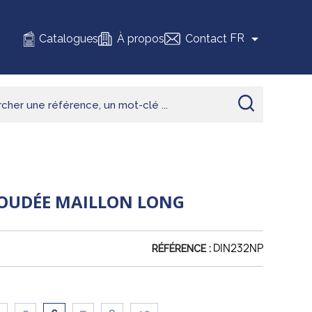

FR
Catalogues
À propos
Contact
SOUDÉE MAILLON LONG
DIN232NP
RÉFÉRENCE :