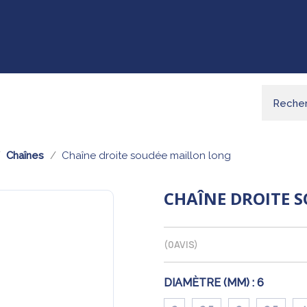
Chaînes
Chaîne droite soudée maillon long
CHAÎNE DROITE 
(
0
AVIS)
DIAMÈTRE (MM) :
6