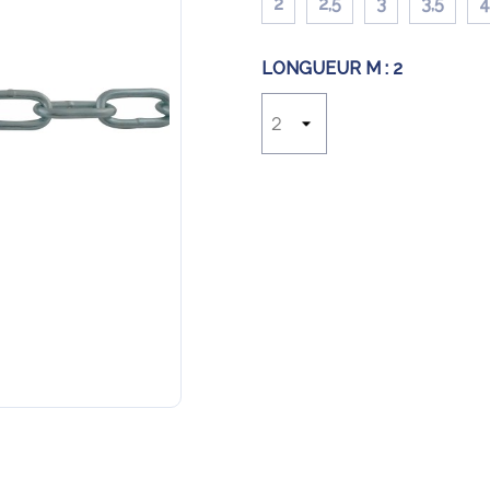
2
2,5
3
3,5
4
LONGUEUR M :
2