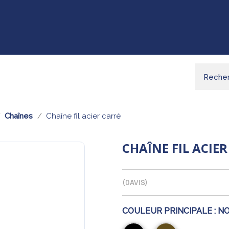
Chaînes
Chaîne fil acier carré
CHAÎNE FIL ACIE
(
0
AVIS)
COULEUR PRINCIPALE :
NO
Noir
Bronze