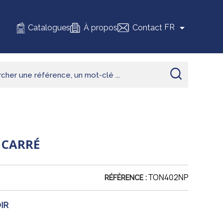

FR
Catalogues
À propos
Contact
R CARRÉ
TON402NP
RÉFÉRENCE :
IR