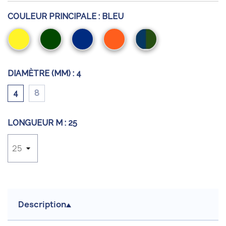
COULEUR PRINCIPALE :
BLEU
Jaune
Vert
Bleu
Orange
Bleu/Vert
DIAMÈTRE (MM) :
4
4
8
LONGUEUR M :
25
Description