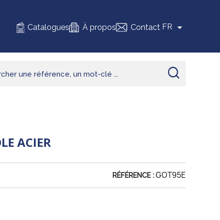

FR
Catalogues
À propos
Contact
LE ACIER
GOT95E
RÉFÉRENCE :