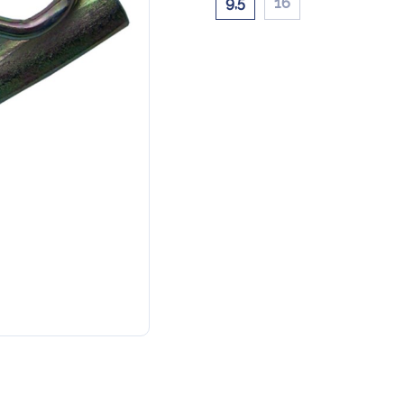
9,5
16