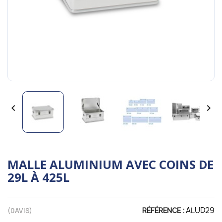


MALLE ALUMINIUM AVEC COINS DE
29L À 425L
ALUD29
(
0
AVIS)
RÉFÉRENCE :