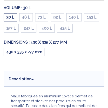
VOLUME :
30 L
30 L
48 L
73 L
92 L
140 L
153 L
157 L
243 L
400 L
425 L
DIMENSIONS :
430 X 335 X 277 MM
430 x 335 x 277 mm
Description
Malle fabriquée en aluminium 10/10e permet de
transporter et stocker des produits en toute
sécurité. Possède deux lanières qui permettent de