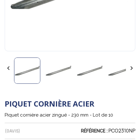


PIQUET CORNIÈRE ACIER
Piquet cornière acier zingué - 230 mm - Lot de 10
PCO2310NP
(
0
AVIS)
RÉFÉRENCE :