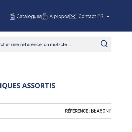

FR
Catalogues
À propos
Contact
IQUES ASSORTIS
BEA60NP
RÉFÉRENCE :