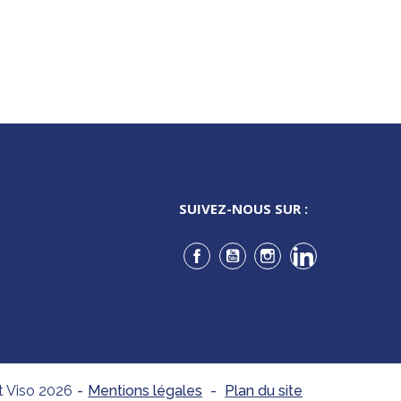
SUIVEZ-NOUS SUR :
Facebook
YouTube
Instagram
LinkedIn
t Viso 2026
-
Mentions légales
-
Plan du site