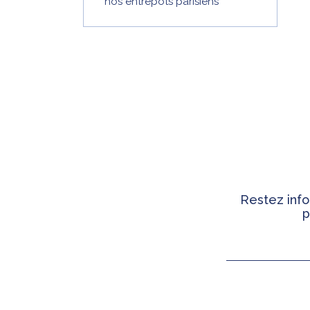
nos entrepôts parisiens
Restez info
p