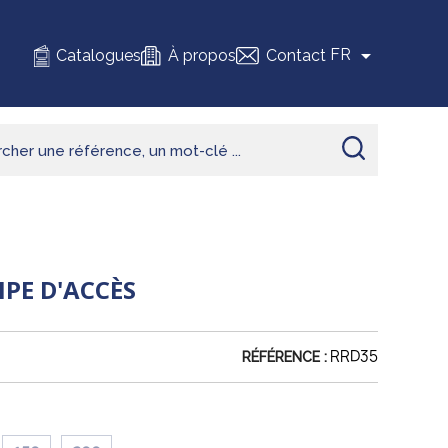

FR
Catalogues
À propos
Contact
PE D'ACCÈS
RRD35
RÉFÉRENCE :