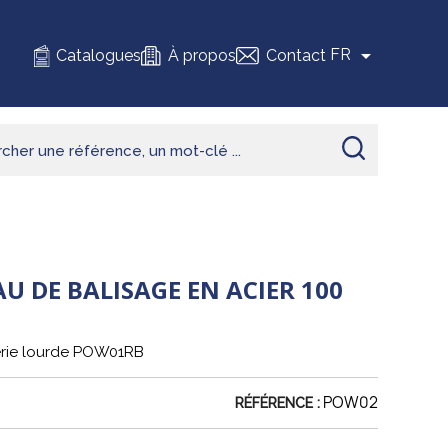

FR
Catalogues
À propos
Contact
U DE BALISAGE EN ACIER 100
érie lourde POW01RB
POW02
RÉFÉRENCE :