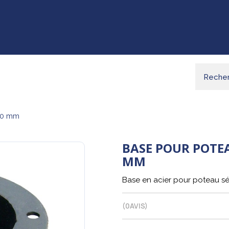
00 mm
BASE POUR POTEA
MM
Base en acier pour poteau s
(
0
AVIS)