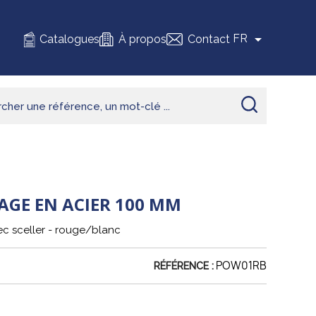

FR
Catalogues
À propos
Contact
AGE EN ACIER 100 MM
ec sceller - rouge/blanc
POW01RB
RÉFÉRENCE :