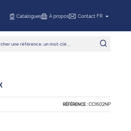

FR
Catalogues
À propos
Contact
X
CCI602NP
RÉFÉRENCE :